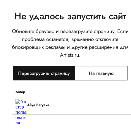
Не удалось запустить сайт
Обновите браузер и перезагрузите страницу. Если
Верблюжонок
проблема останется, временно отключите
0
блокировщик рекламы и другие расширения для
Написать
Поделиться
Artists.ru.
Тип объекта
Перезагрузить страницу
На главную
Изображение
Описание
Автор
Aliya Baryeva