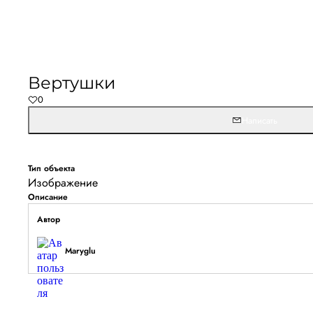
Не удалось запустить
Обновите браузер и перезагрузите страницу. 
Вертушки
останется, временно отключите блокировщик ре
0
расширения для Artists.ru.
Написать
Перезагрузить страницу
На главн
Тип объекта
Изображение
Описание
Автор
Maryglu