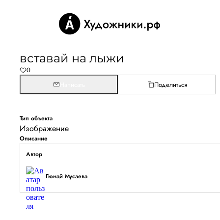
вставай на лыжи
0
Написать
Поделиться
Тип объекта
Изображение
Описание
Автор
Гюнай Мусаева