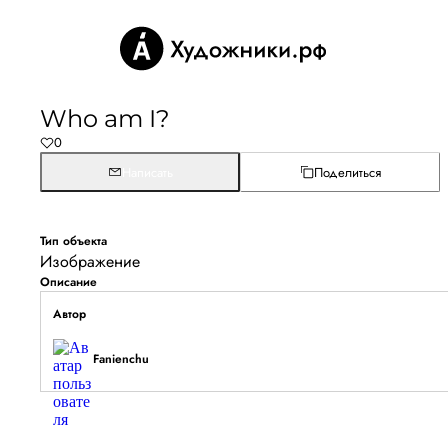
Who am I?
0
Написать
Поделиться
Тип объекта
Изображение
Описание
Автор
Fanienchu