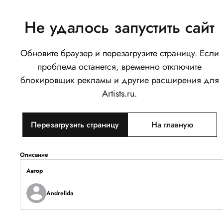
Не удалось запустить сайт
Обновите браузер и перезагрузите страницу. Если
Ягоды шиповник в стеклянном
проблема останется, временно отключите
стакане
блокировщик рекламы и другие расширения для
0
Artists.ru.
Написать
Поделиться
Перезагрузить страницу
На главную
Тип объекта
Изображение
Описание
Автор
Andrelida