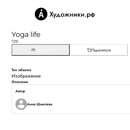
Yoga life
0
Написать
Поделиться
Тип объекта
Изображение
Описание
Автор
Анна Шмелева