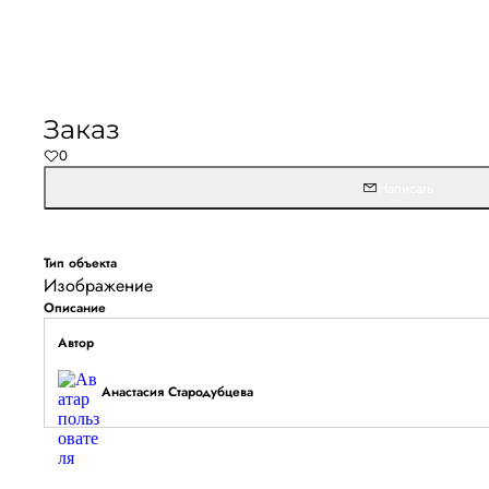
Не удалось запустить
Обновите браузер и перезагрузите страницу. 
Заказ
останется, временно отключите блокировщик ре
0
расширения для Artists.ru.
Написать
Перезагрузить страницу
На главн
Тип объекта
Изображение
Описание
Автор
Анастасия Стародубцева