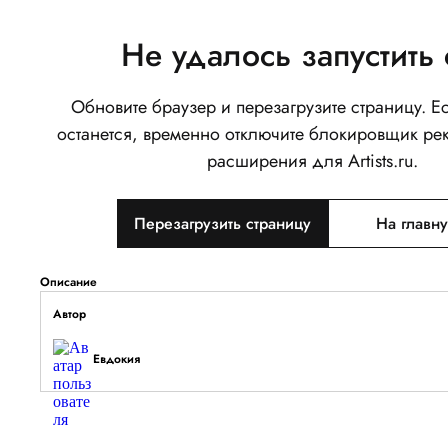
Не удалось запустить 
Обновите браузер и перезагрузите страницу. 
зарисовки из метро
останется, временно отключите блокировщик ре
0
расширения для Artists.ru.
Написать
Перезагрузить страницу
На главн
Тип объекта
Изображение
Описание
Автор
Евдокия