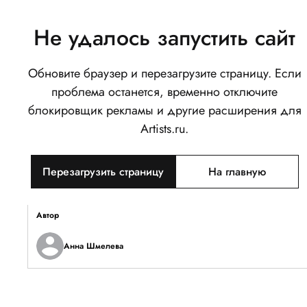
Не удалось запустить сайт
Обновите браузер и перезагрузите страницу. Если
Зажигая ночь
проблема останется, временно отключите
0
блокировщик рекламы и другие расширения для
Написать
Поделиться
Artists.ru.
Тип объекта
Перезагрузить страницу
На главную
Изображение
Описание
Автор
Анна Шмелева