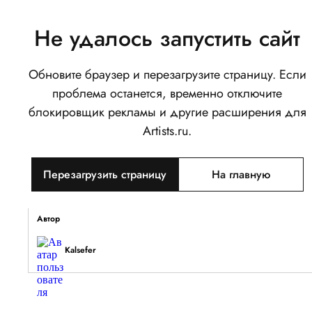
Не удалось запустить сайт
Обновите браузер и перезагрузите страницу. Если
Зов крови
проблема останется, временно отключите
0
блокировщик рекламы и другие расширения для
Написать
Поделиться
Artists.ru.
Тип объекта
Перезагрузить страницу
На главную
Изображение
Описание
Автор
Kalsefer