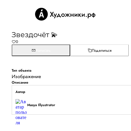
Звездочёт 💫
0
Написать
Поделиться
Тип объекта
Изображение
Описание
Автор
Masya Illyustrator