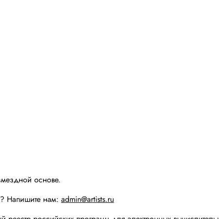
змездной основе.
ы? Напишите нам:
admin@artists.ru
реестр российских программ для электронных вычислительн