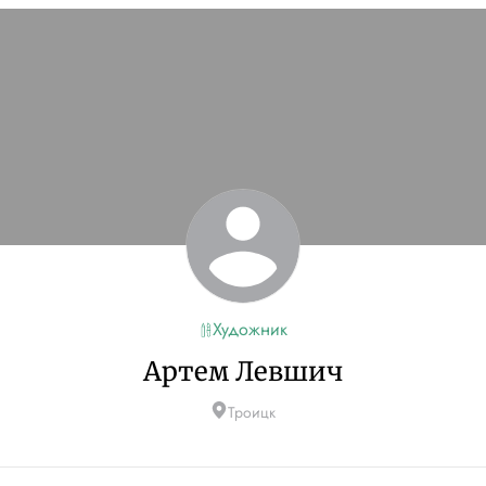
Художник
Артем Левшич
Троицк