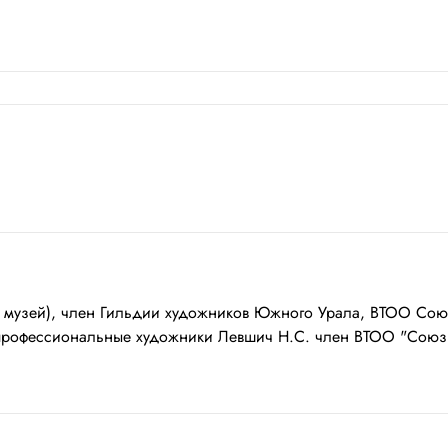
ий музей), член Гильдии художников Южного Урала, ВТОО Со
профессиональные художники Левшич Н.С. член ВТОО "Союз х