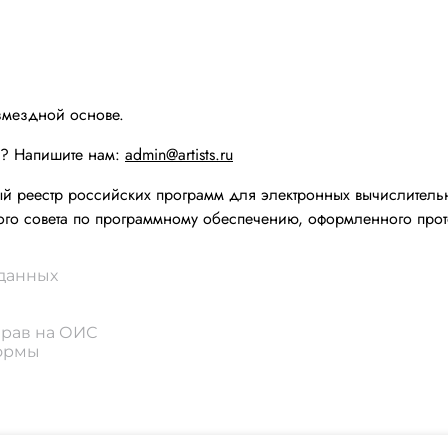
змездной основе.
ы? Напишите нам:
admin@artists.ru
реестр российских программ для электронных вычислительн
го совета по программному обеспечению, оформленного прот
 данных
прав на ОИС
формы