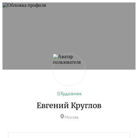
Не удалось запустить сайт
Обновите браузер и перезагрузите страницу. Если
проблема останется, временно отключите
блокировщик рекламы и другие расширения для
Artists.ru.
Перезагрузить страницу
На главную
Художник
Евгений Круглов
Москва