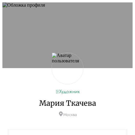
Не удалось запустить сайт
Обновите браузер и перезагрузите страницу. Если
проблема останется, временно отключите
блокировщик рекламы и другие расширения для
Artists.ru.
Перезагрузить страницу
На главную
Художник
Мария Ткачева
Москва