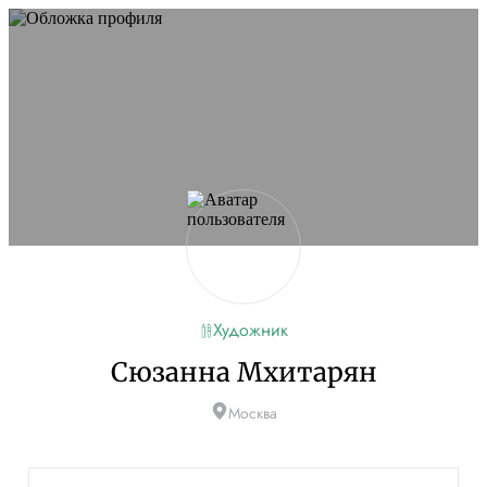
Не удалось запустить сайт
Обновите браузер и перезагрузите страницу. Если
проблема останется, временно отключите
блокировщик рекламы и другие расширения для
Artists.ru.
Перезагрузить страницу
На главную
Художник
Сюзанна Мхитарян
Москва