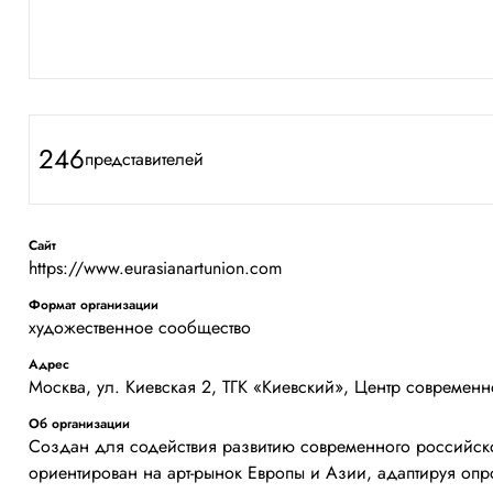
246
представителей
Сайт
https://www.eurasianartunion.com
Формат организации
художественное сообщество
Адрес
Москва, ул. Киевская 2, ТГК «Киевский», Центр современн
Об организации
Создан для содействия развитию современного российского
ориентирован на арт-рынок Европы и Азии, адаптируя опр