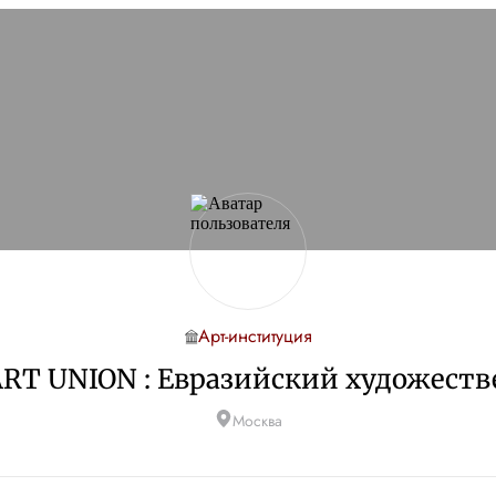
Арт-институция
RT UNION : Евразийский художест
Москва