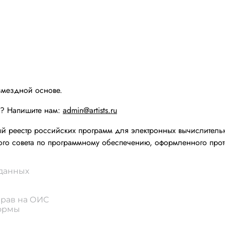
змездной основе.
ы? Напишите нам:
admin@artists.ru
реестр российских программ для электронных вычислительн
го совета по программному обеспечению, оформленного прот
 данных
прав на ОИС
формы