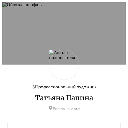
Не удалось запустить сайт
Обновите браузер и перезагрузите страницу. Если
проблема останется, временно отключите
блокировщик рекламы и другие расширения для
Artists.ru.
Перезагрузить страницу
На главную
Профессиональный художник
Татьяна Папина
Ростов-на-Дону